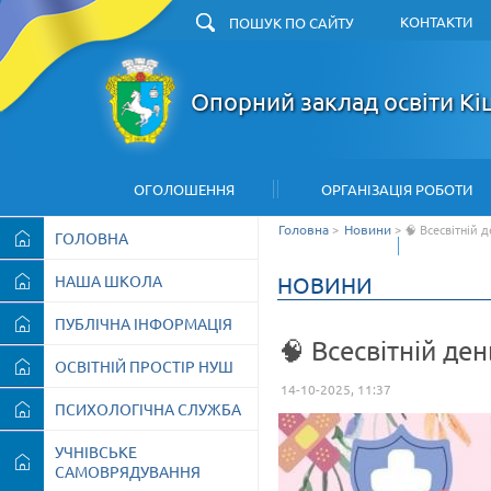
КОНТАКТИ
З
Опорний заклад освіти Кі
ОГОЛОШЕННЯ
ОРГАНІЗАЦІЯ РОБОТИ
Головна
>
Новини
>
🧠 Всесвітній 
ГОЛОВНА
АРХІВ
НАША ШКОЛА
НОВИНИ
ПУБЛІЧНА ІНФОРМАЦІЯ
🧠 Всесвітній де
ОСВІТНІЙ ПРОСТІР НУШ
14-10-2025, 11:37
ПСИХОЛОГІЧНА СЛУЖБА
УЧНІВСЬКЕ
САМОВРЯДУВАННЯ