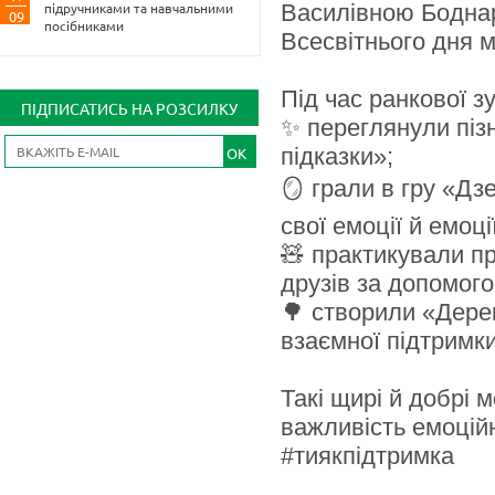
Василівною Боднар
підручниками та навчальними
09
посібниками
Всесвітнього дня м
Під час ранкової з
ПІДПИСАТИСЬ НА РОЗСИЛКУ
✨ переглянули піз
підказки»;
OK
🪞 грали в гру «Дз
свої емоції й емоц
🧸 практикували п
друзів за допомого
🌳 створили «Дере
взаємної підтримки
Такі щирі й добрі
важливість емоційн
#тиякпідтримка