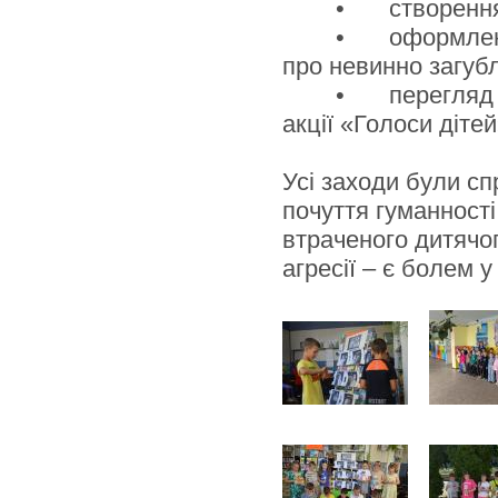
•
створення
•
оформленн
про невинно загубл
•
перегляд 
акції «Голоси дітей
Усі заходи були сп
почуття гуманності
втраченого дитячог
агресії – є болем у 