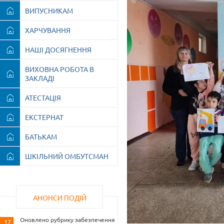
ВИПУСНИКАМ
ХАРЧУВАННЯ
НАШІ ДОСЯГНЕННЯ
ВИХОВНА РОБОТА В
ЗАКЛАДІ
АТЕСТАЦІЯ
ЕКСТЕРНАТ
БАТЬКАМ
ШКІЛЬНИЙ ОМБУТСМАН
АНОНСИ ПОДІЙ
Оновлено рубрику забезпечення
17