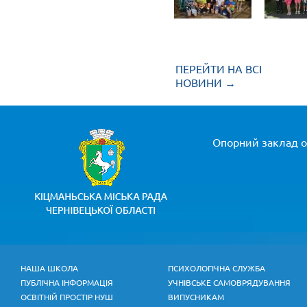
ПЕРЕЙТИ НА ВСІ
НОВИНИ →
Опорний заклад ос
НАША ШКОЛА
ПСИХОЛОГІЧНА СЛУЖБА
ПУБЛІЧНА ІНФОРМАЦІЯ
УЧНІВСЬКЕ САМОВРЯДУВАННЯ
ОСВІТНІЙ ПРОСТІР НУШ
ВИПУСНИКАМ