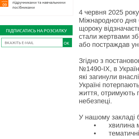
підручниками та навчальними
09
посібниками
4 червня 2025 рок
Міжнародного дня б
щороку відзначаєть
ПІДПИСАТИСЬ НА РОЗСИЛКУ
стали жертвами збр
OK
або постраждав уна
Згідно з постаново
№1490-IX, в Україн
які загинули внасл
Україні потерпають
життя, отримують п
небезпеці.
У нашому закладі б
•
хвилина м
•
тематичні